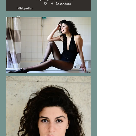
Besondere
Fähigkeiten
Choreografie
Ausbildung: Primäre professionelle
Schauspielausbildung
2014 – 2018
Shota Rustaveli Theatre and Film
Georgia State University