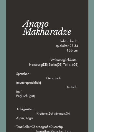
Anano
Makharadze
lebt in berlin
spielalter 23-34
166 cm
Wohnmöglichkeite:
Hamburg(DE) Berlin(DE) Tbilisi (GE)
Sprachen:
Georgisch
(muttersprachlich)
Deutsch
(gut)
Englisch (gut)
Fähigkeiten:
Klettern,Schwimmen,Ski
Alpin, Yoga
TanzBallettChoreografieDiscoHip
HopZeitgenössischer Tanz