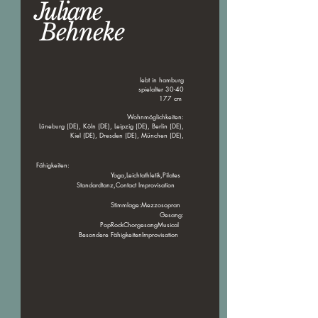
Juliane
Behneke
lebt in hamburg
spielalter 30-40
177 cm
Wohnmöglichkeiten:
Lüneburg (DE), Köln (DE), Leipzig (DE), Berlin (DE),
Kiel (DE), Dresden (DE), München (DE),
Fähigkeiten:
Yoga,Leichtathletik,Pilates
Standardtanz,Contact Improvisation
Stimmlage:Mezzosopran
Gesang:
PopRockChorgesangMusical
Besondere FähigkeitenImprovisation